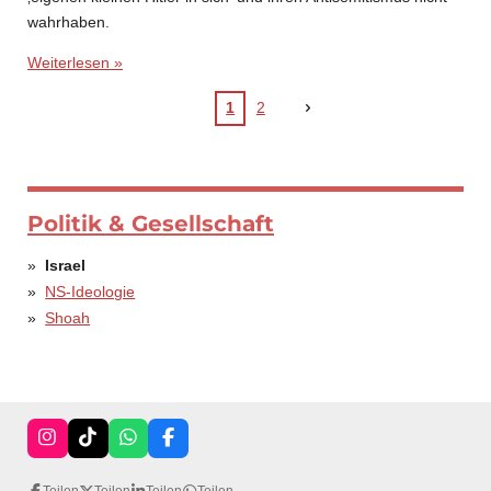
wahrhaben.
Weiterlesen »
1
2
Politik & Gesellschaft
Israel
NS-Ideologie
Shoah
I
T
W
F
n
i
h
a
s
k
a
c