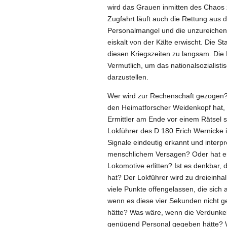
wird das Grauen inmitten des Chaos
Zugfahrt läuft auch die Rettung aus 
Personalmangel und die unzureichen
eiskalt von der Kälte erwischt. Die S
diesen Kriegszeiten zu langsam. Die 
Vermutlich, um das nationalsozialisti
darzustellen.
Wer wird zur Rechenschaft gezogen? V
den Heimatforscher Weidenkopf hat, f
Ermittler am Ende vor einem Rätsel 
Lokführer des D 180 Erich Wernicke in
Signale eindeutig erkannt und interpre
menschlichem Versagen? Oder hat er
Lokomotive erlitten? Ist es denkbar, 
hat? Der Lokführer wird zu dreieinha
viele Punkte offengelassen, die sic
wenn es diese vier Sekunden nicht g
hätte? Was wäre, wenn die Verdunkel
genügend Personal gegeben hätte? We