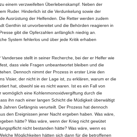
 zu einem verzweifelten Überlebenskampf. Neben der
dem Ruder. Hinderlich ist die Verdunkelung sowie der
de Ausrüstung der Helfenden. Die Retter werden zudem
tadt Genthin ist unvorbereitet und die Behörden reagieren in
Presse gibt die Opferzahlen anfänglich niedrig an.
sche System fehlerlos und über jede Kritik erhaben
andersee stellt in seiner Recherche, bei der er Helfer wie
est, dass viele Fragen unbeantwortet bleiben und die
stehen. Dennoch nimmt der Prozess in erster Linie den
s Visier, der nicht in der Lage ist, zu erklären, warum er die
tiert hat, obwohl sie es nicht waren. Ist es ein Fall von
 womöglich eine Kohlenmonoxidvergiftung durch die
dass ihn nach einer langen Schicht die Müdigkeit überwältigt
lb Jahren Gefängnis verurteilt. Der Prozess hat dennoch
h aus den Ereignissen jener Nacht ergeben haben. Was wäre,
egeben hätte? Was wäre, wenn der Krieg nicht gewütet
ungspflicht nicht bestanden hätte? Was wäre, wenn es
lche Möglichkeiten hätten sich dann für die betroffenen