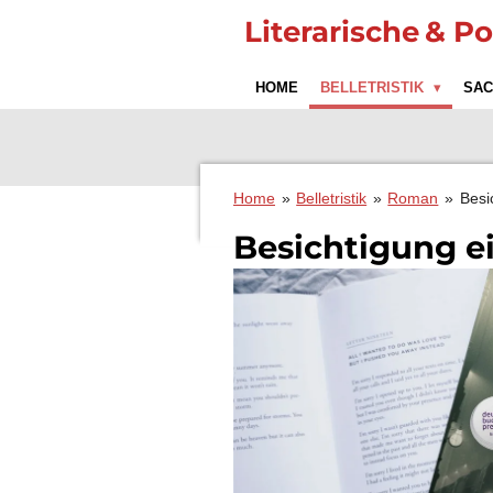
Zum
Literarische
& Po
Hauptinhalt
springen
HOME
BELLETRISTIK
SA
Home
»
Belletristik
»
Roman
»
Besi
Besichtigung e