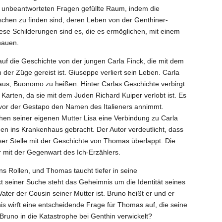
 unbeantworteten Fragen gefüllte Raum, indem die
chen zu finden sind, deren Leben von der Genthiner-
ese Schilderungen sind es, die es ermöglichen, mit einem
hauen.
uf die Geschichte von der jungen Carla Finck, die mit dem
der Züge gereist ist. Giuseppe verliert sein Leben. Carla
aus, Buonomo zu heißen.
Hinter Carlas Geschichte verbirgt
n Karten, da sie mit dem Juden Richard Kuiper verlobt ist. Es
st vor der Gestapo den Namen des Italieners annimmt.
hen seiner eigenen Mutter Lisa eine Verbindung zu Carla
hen ins Krankenhaus gebracht. Der Autor verdeutlicht, dass
er Stelle mit der Geschichte von Thomas überlappt. Die
r mit der Gegenwart des Ich-Erzählers.
ns Rollen, und Thomas taucht tiefer in seine
kt seiner Suche steht das Geheimnis um die Identität seines
ater der Cousin seiner Mutter ist. Bruno heißt er und er
nis wirft eine entscheidende Frage für Thomas auf, die seine
 Bruno in die Katastrophe bei Genthin verwickelt?