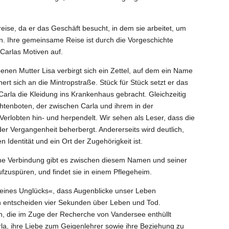
reise, da er das Geschäft besucht, in dem sie arbeitet, um
n. Ihre gemeinsame Reise ist durch die Vorgeschichte
 Carlas Motiven auf.
nen Mutter Lisa verbirgt sich ein Zettel, auf dem ein Name
rt sich an die Mintropstraße. Stück für Stück setzt er das
arla die Kleidung ins Krankenhaus gebracht. Gleichzeitig
ichtenboten, der zwischen Carla und ihrem in der
erlobten hin- und herpendelt. Wir sehen als Leser, dass die
der Vergangenheit beherbergt. Andererseits wird deutlich,
 Identität und ein Ort der Zugehörigkeit ist.
e Verbindung gibt es zwischen diesem Namen und seiner
ufzuspüren, und findet sie in einem Pflegeheim.
g eines Unglücks«, dass Augenblicke unser Leben
 entscheiden vier Sekunden über Leben und Tod.
ten, die im Zuge der Recherche von Vandersee enthüllt
la, ihre Liebe zum Geigenlehrer sowie ihre Beziehung zu