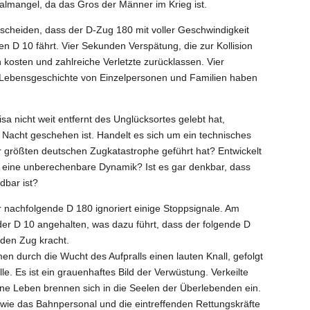
almangel, da das Gros der Männer im Krieg ist.
scheiden, dass der D-Zug 180 mit voller Geschwindigkeit
 D 10 fährt. Vier Sekunden Verspätung, die zur Kollision
osten und zahlreiche Verletzte zurücklassen. Vier
 Lebensgeschichte von Einzelpersonen und Familien haben
 nicht weit entfernt des Unglücksortes gelebt hat,
r Nacht geschehen ist. Handelt es sich um ein technisches
 größten deutschen Zugkatastrophe geführt hat? Entwickelt
 eine unberechenbare Dynamik? Ist es gar denkbar, dass
dbar ist?
er nachfolgende D 180 ignoriert einige Stoppsignale. Am
 der D 10 angehalten, was dazu führt, dass der folgende D
den Zug kracht.
durch die Wucht des Aufpralls einen lauten Knall, gefolgt
e. Es ist ein grauenhaftes Bild der Verwüstung. Verkeilte
e Leben brennen sich in die Seelen der Überlebenden ein.
sowie das Bahnpersonal und die eintreffenden Rettungskräfte