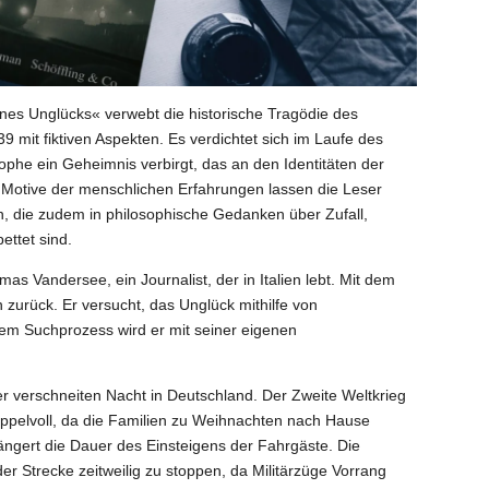
ines Unglücks« verwebt die historische Tragödie des
 mit fiktiven Aspekten. Es verdichtet sich im Laufe des
ophe ein Geheimnis verbirgt, das an den Identitäten der
le Motive der menschlichen Erfahrungen lassen die Leser
en, die zudem in philosophische Gedanken über Zufall,
ettet sind.
s Vandersee, ein Journalist, der in Italien lebt. Mit dem
n zurück. Er versucht, das Unglück mithilfe von
sem Suchprozess wird er mit seiner eigenen
er verschneiten Nacht in Deutschland. Der Zweite Weltkrieg
appelvoll, da die Familien zu Weihnachten nach Hause
längert die Dauer des Einsteigens der Fahrgäste. Die
 Strecke zeitweilig zu stoppen, da Militärzüge Vorrang