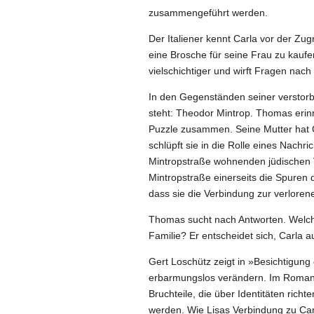
zusammengeführt werden.
Der Italiener kennt Carla vor der Zug
eine Brosche für seine Frau zu kaufe
vielschichtiger und wirft Fragen nach
In den Gegenständen seiner verstorbe
steht: Theodor Mintrop. Thomas erinne
Puzzle zusammen. Seine Mutter hat C
schlüpft sie in die Rolle eines Nachr
Mintropstraße wohnenden jüdischen V
Mintropstraße einerseits die Spuren 
dass sie die Verbindung zur verlorenen
Thomas sucht nach Antworten. Welch
Familie? Er entscheidet sich, Carla a
Gert Loschütz zeigt in »Besichtigun
erbarmungslos verändern. Im Roman
Bruchteile, die über Identitäten rich
werden. Wie Lisas Verbindung zu Car