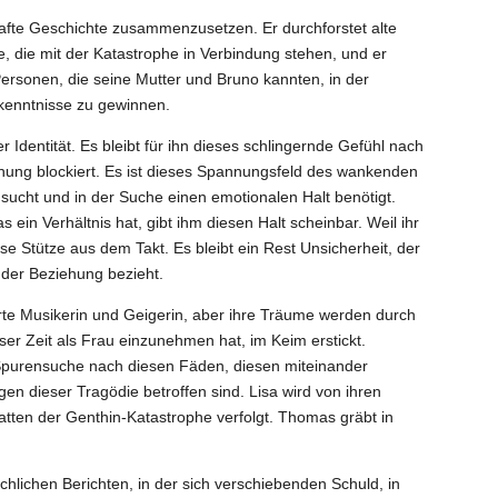
afte Geschichte zusammenzusetzen. Er durchforstet alte
e, die mit der Katastrophe in Verbindung stehen, und er
Personen, die seine Mutter und Bruno kannten, in der
kenntnisse zu gewinnen.
dentität. Es bleibt für ihn dieses schlingernde Gefühl nach
ehung blockiert. Es ist dieses Spannungsfeld des wankenden
 sucht und in der Suche einen emotionalen Halt benötigt.
s ein Verhältnis hat, gibt ihm diesen Halt scheinbar. Weil ihr
ese Stütze aus dem Takt. Es bleibt ein Rest Unsicherheit, der
n der Beziehung bezieht.
ierte Musikerin und Geigerin, aber ihre Träume werden durch
eser Zeit als Frau einzunehmen hat, im Keim erstickt.
 Spurensuche nach diesen Fäden, diesen miteinander
n dieser Tragödie betroffen sind. Lisa wird von ihren
ten der Genthin-Katastrophe verfolgt. Thomas gräbt in
chlichen Berichten, in der sich verschiebenden Schuld, in