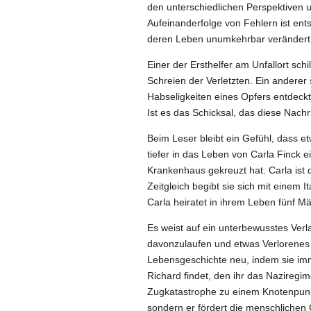
den unterschiedlichen Perspektiven u
Aufeinanderfolge von Fehlern ist ent
deren Leben unumkehrbar verändert 
Einer der Ersthelfer am Unfallort schi
Schreien der Verletzten. Ein anderer 
Habseligkeiten eines Opfers entdec
Ist es das Schicksal, das diese Nach
Beim Leser bleibt ein Gefühl, dass et
tiefer in das Leben von Carla Finck e
Krankenhaus gekreuzt hat. Carla ist d
Zeitgleich begibt sie sich mit einem 
Carla heiratet in ihrem Leben fünf M
Es weist auf ein unterbewusstes Verl
davonzulaufen und etwas Verlorenes 
Lebensgeschichte neu, indem sie imme
Richard findet, den ihr das Naziregim
Zugkatastrophe zu einem Knotenpunkt 
sondern er fördert die menschlichen