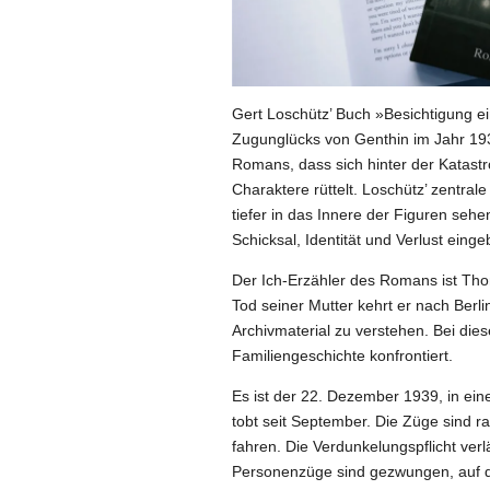
Gert Loschütz’ Buch »Besichtigung e
Zugunglücks von Genthin im Jahr 1939
Romans, dass sich hinter der Katastr
Charaktere rüttelt. Loschütz’ zentra
tiefer in das Innere der Figuren seh
Schicksal, Identität und Verlust eingeb
Der Ich-Erzähler des Romans ist Thoma
Tod seiner Mutter kehrt er nach Berli
Archivmaterial zu verstehen. Bei die
Familiengeschichte konfrontiert.
Es ist der 22. Dezember 1939, in ein
tobt seit September. Die Züge sind r
fahren. Die Verdunkelungspflicht ver
Personenzüge sind gezwungen, auf der