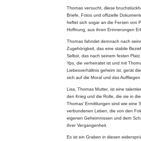
Thomas versucht, d
i
ese bruchstückh
Briefe, Fotos und offizielle Dokument
heftet sich sogar an die Fersen von 
Hoffnung, aus ihren Erinnerungen Er
Thomas fahndet demnach nach seiner I
Zugehörigkeit, das eine stabile Bezi
Selbst, das nach seinem festen Platz
Yps, die verheiratet ist und mit Thoma
Liebesverhältnis geheim ist, gerät di
sich auf die Moral und das Auffliege
Lisa, Thomas Mutter, ist eine talent
den Krieg und die Rolle, die sie in di
Thomas’ Ermittlungen sind wie eine
verbundenen Leben, die von den Folge
eigenen Geheimnissen und dem Schat
ihrer Vergangenheit.
Es ist ein Graben in diesen widersprü