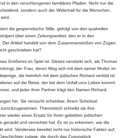
nd in den verschlungenen familiären Pfaden. Nicht nur die
scheidend, sondern auch der Widerhall für die Menschen,
wird.
ldert die gespenstische Stille, gefolgt von den qualvollen
stolpert über einen Zeitungsartikel, den er in den
kt. Der Artikel handelt von dem Zusammenstoßen von Zügen.
richt geschrieben hat?
was Größeres im Spiel ist. Dieses verstärkt sich, als Thomas
indringt, der Frau, deren Weg sich mit dem seiner Mutter im
iejenige, die heimlich mit dem jüdischen Richard verlobt ist.
Italiener auf die Reise, der bei dem Unfall ums Leben kommt.
änner, und jeder ihrer Partner trägt den Namen Richard.
angen hin. Sie versucht scheinbar, ihrem Schicksal
zurückzugewinnen. Theoretisch schreibt sie ihre
r wieder einen Ersatz für ihren geliebten jüdischen
e geraubt und vernichtet hat. Es ist zu erkennen, wie die
wird. Vandersee bereitet nicht nur historische Fakten auf,
 Geschichten zutage, die durch das Zugunglück