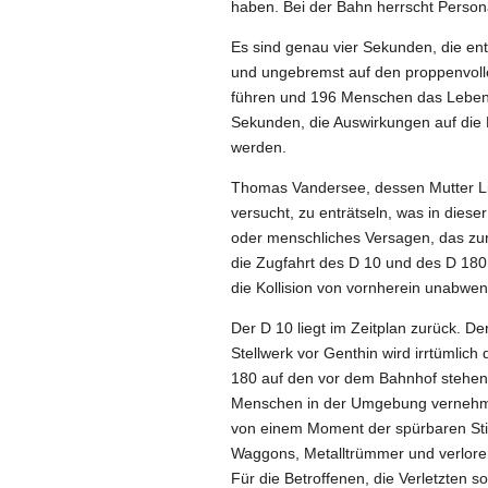
haben. Bei der Bahn herrscht Person
Es sind genau vier Sekunden, die ent
und ungebremst auf den proppenvollen
führen und 196 Menschen das Leben k
Sekunden, die Auswirkungen auf die
werden.
Thomas Vandersee, dessen Mutter Lisa
versucht, zu enträtseln, was in diese
oder menschliches Versagen, das zur
die Zugfahrt des D 10 und des D 180
die Kollision von vornherein unabwen
Der D 10 liegt im Zeitplan zurück. D
Stellwerk vor Genthin wird irrtümlich
180 auf den vor dem Bahnhof stehen
Menschen in der Umgebung vernehmen 
von einem Moment der spürbaren Still
Waggons, Metalltrümmer und verloren
Für die Betroffenen, die Verletzten 