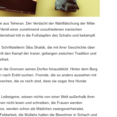
e aus Teheran. Der Verdacht der Wahlfälschung der Mitte
ls Ventil einer zunehmend unzufriedenen iranischen
denishad tritt in die Fußstapfen des Schahs und bekämpft
 Schriftstellerin
Siba Shakib
, die mit ihrer Geschichte über
rzählt den Kampf der Iraner, gefangen zwischen Tradition und
iheit.
̈ber die Grenzen seines Dorfes hinausblickt. Hinter dem Berg
an nach Erdöl suchen. Fremde, die so anders aussehen mit
rechen, die so reich sind, dass sie sogar ihre Hunde
Leibeigene, wissen nichts von einer Welt außerhalb ihrer
̈nnen nicht lesen und schreiben, die Frauen werden
htlos, werden schon als Mädchen zwangsverheiratet,
eldarbeit, die Mullahs halten die Bewohner in Schach und