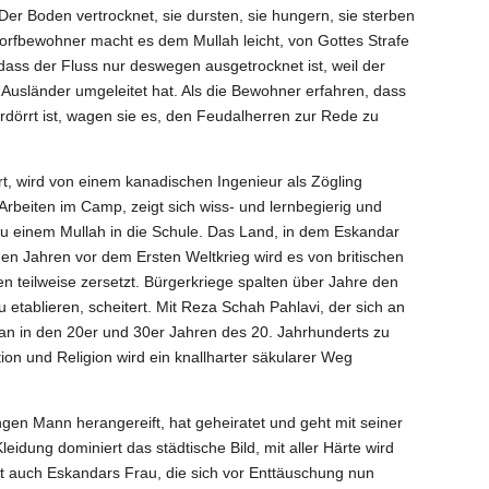
. Der Boden vertrocknet, sie dursten, sie hungern, sie sterben
orfbewohner macht es dem Mullah leicht, von Gottes Strafe
dass der Fluss nur deswegen ausgetrocknet ist, weil der
e Ausländer umgeleitet hat. Als die Bewohner erfahren, dass
rdörrt ist, wagen sie es, den Feudalherren zur Rede zu
ert, wird von einem kanadischen Ingenieur als Zögling
rbeiten im Camp, zeigt sich wiss- und lernbegierig und
zu einem Mullah in die Schule.
Das Land, in dem Eskandar
n den Jahren vor dem Ersten Weltkrieg wird es von britischen
teilweise zersetzt. Bürgerkriege spalten über Jahre den
 etablieren, scheitert. Mit Reza Schah Pahlavi, der sich an
Iran in den 20er und 30er Jahren des 20. Jahrhunderts zu
on und Religion wird ein knallharter säkularer Weg
ngen Mann herangereift, hat geheiratet und geht mit seiner
idung dominiert das städtische Bild, mit aller Härte wird
ft auch Eskandars Frau, die sich vor Enttäuschung nun