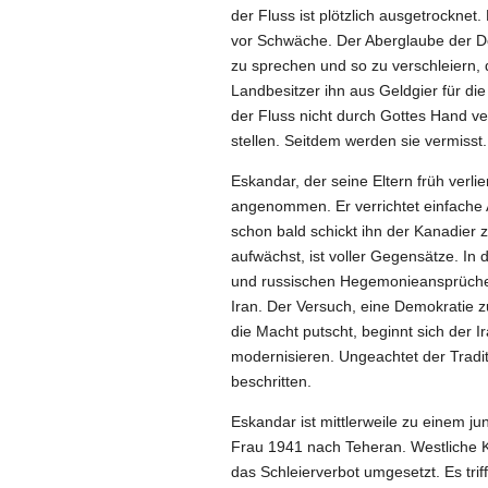
der Fluss ist plötzlich ausgetrocknet
vor Schwäche. Der Aberglaube der D
zu sprechen und so zu verschleiern, 
Landbesitzer ihn aus Geldgier für di
der Fluss nicht durch Gottes Hand ve
stellen. Seitdem werden sie vermisst.
Eskandar, der seine Eltern früh verli
angenommen. Er verrichtet einfache A
schon bald schickt ihn der Kanadier 
aufwächst, ist voller Gegensätze. I
und russischen Hegemonieansprüchen 
Iran. Der Versuch, eine Demokratie zu
die Macht putscht, beginnt sich der 
modernisieren. Ungeachtet der Traditi
beschritten.
Eskandar ist mittlerweile zu einem ju
Frau 1941 nach Teheran. Westliche Kle
das Schleierverbot umgesetzt. Es trif