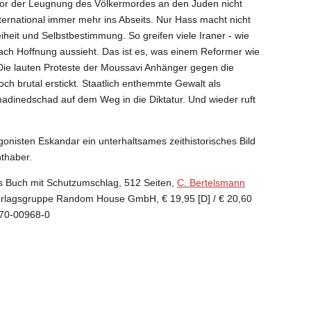
 vor der Leugnung des Völkermordes an den Juden nicht
nternational immer mehr ins Abseits. Nur Hass macht nicht
eiheit und Selbstbestimmung. So greifen viele Iraner - wie
nach
Hoffnung aussieht. Das ist es, was einem Reformer wie
Die lauten Proteste der Moussavi Anhänger gegen die
ch brutal erstickt. Staatlich enthemmte Gewalt als
madinedschad auf dem Weg in die Diktatur. Und wieder ruft
gonisten Eskandar ein unterhaltsames zeithistorisches Bild
hthaber.
 Buch mit Schutzumschlag, 512 Seiten,
C. Bertelsmann
r Verlagsgruppe Random House GmbH,
€
19,95 [D] /
€
20,60
570-00968-0