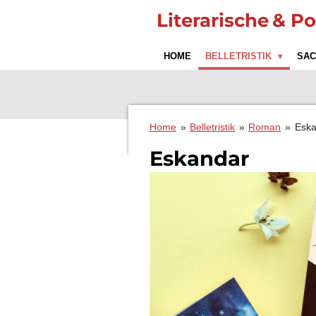
Zum
Literarische
& Po
Hauptinhalt
springen
HOME
BELLETRISTIK
SA
Home
»
Belletristik
»
Roman
»
Eska
Eskandar