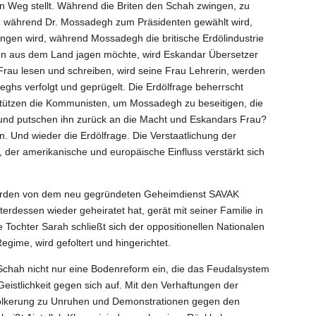
Weg stellt. Während die Briten den Schah zwingen, zu
, während Dr. Mossadegh zum
Präsidenten gewählt wird,
gen wird, während Mossadegh die britische Erdölindustrie
sten aus dem Land jagen möchte, wird Eskandar Übersetzer
Frau lesen und schreiben, wird seine Frau Lehrerin, werden
s verfolgt und geprügelt. Die Erdölfrage beherrscht
erstützen die Kommunisten, um Mossadegh zu beseitigen, die
und putschen ihn zurück an die Macht und Eskandars Frau?
 Und wieder die Erdölfrage. Die Verstaatlichung der
 der amerikanische und europäische Einfluss verstärkt sich
werden von dem neu gegründeten Geheimdienst SAVAK
rdessen wieder geheiratet hat, gerät mit seiner Familie in
 Tochter Sarah schließt sich der oppositionellen Nationalen
egime, wird gefoltert und hingerichtet.
 Schah nicht nur eine Bodenreform ein, die das Feudalsystem
 Geistlichkeit gegen sich auf. Mit den Verhaftungen der
völkerung zu Unruhen und Demonstrationen gegen den