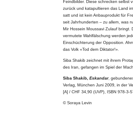
Feindbilder. Diese schrecken selbst
zurück und katapultieren das Land i
satt und ist kein Anbauprodukt für Fr
seit Jahrhunderten – zu allem, was 
Mir Hossein Moussavi Zulauf bringt. 
vermutete Wahlfälschung werden jedo
Einschüchterung der Opposition. Ah
das Volk «Tod dem Diktator!».
Siba Shakib zeichnet mit ihrem Prota
des Iran, gefangen im Spiel der Mac
Siba Shakib,
Eskandar
, gebundenes
Verlag, München Juni 2009, in de
[A] / CHF 34,90 (UVP), ISBN 978-3-
© Soraya Levin