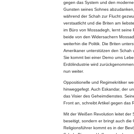
gegen das System und den modernen 
Gunsten seines Sohnes abzudanken
während der Schah zur Flucht gezwun
verstaatlicht und die Briten am lieb
im Büro von Mossadegh, lernt seine 
beide von den Widersachern Mossadegh
weiterhin die Politik. Die Briten unt
Amerikaner unterstützen den Schah 
Sie kommt bei einer Demo ums Leben.
Erdölindustrie wird zurückgenommen,
nun weiter.
Oppositionelle und Regimekritiker 
hinweggefegt. Auch Eskandar, der unte
das Visier des Geheimdienstes. Seine
Front an, schreibt Artikel gegen das R
Mit der Weißen Revolution leitet der
beseitigt, sondern er bringt auch die
Religionsführer kommt es in der Be