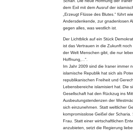
Schah. Die neue Hoffnung der Iraner 
dem Exil mit dem Ausruf der islamisc
„Erzeugt Flüsse des Blutes.“ führt
Andersdenkende, zur gnadenlosen Abr
gegen alles, was westlich ist.
Der Lichtblick auf ein Stück Demokra
ist das Vertrauen in die Zukunft noc
der Welt Menschen gibt, die nur leben 
Hoffnung,...“.
Im Jahr 2009 sind die Iraner immer n
islamische Republik hat sich als Pot
republikanischen Freiheit und Gerecht
Lebensbereiche islamisiert hat. Die 
Gesellschaft hat den Rückzug ins Mitt
Ausbeutungstendenzen der Westmächte
sich einzunehmen. Statt weltlicher Ge
kompromisslose Geißel der Scharia. S
Frau. Statt einer wirtschaftlichen Ent
anzubieten, setzt die Regierung liebe