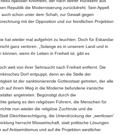
heißt Ajatollah Khomeini, der nach seiner Rückkehr aus
hen Republik die Modernisierung zurückdreht. Sein Appell
 wie auch schon unter dem Schah, zur Gewalt gegen
echnung mit der Opposition und zur feindlichen Projektion
tie hat wieder mal aufgehört zu leuchten. Doch für Eskandar
h nicht ganz verloren. „Solange es in unserem Land und in
können, wenn ihr Leben in Freiheit ist, gibt es
och weit von ihrer Sehnsucht nach Freiheit entfernt. Die
emkinsches Dorf entpuppt, denn an die Stelle der
igkeit ist der sanktionierende Gottesstaat getreten, der alle
sich auf ihrem Weg in die Moderne befundene iranische
elalter angetreten. Begünstigt durch die
 gelang es den religiösen Führern, die Menschen für
richte nun wieder die religiöse Zuchtrute und die
tatt Gleichberechtigung, die Unterdrückung der „wertlosen“
wicklung herrscht Misswirtschaft, statt politische Lösungen
r auf Antisemitismus und auf die Projektion westlicher