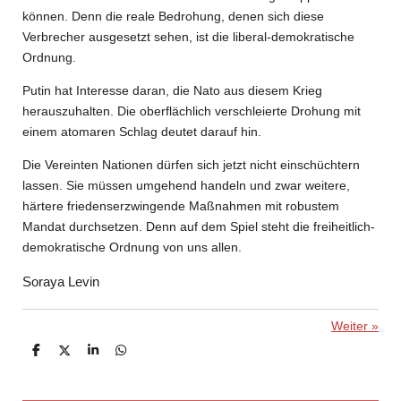
können. Denn die reale Bedrohung, denen sich diese
Verbrecher ausgesetzt sehen, ist die liberal-demokratische
Ordnung.
Putin hat Interesse daran, die Nato aus diesem Krieg
herauszuhalten. Die oberflächlich verschleierte Drohung mit
einem atomaren Schlag deutet darauf hin.
Die Vereinten Nationen dürfen sich jetzt nicht einschüchtern
lassen. Sie müssen umgehend handeln und zwar weitere,
härtere friedenserzwingende Maßnahmen mit robustem
Mandat durchsetzen. Denn auf dem Spiel steht die freiheitlich-
demokratische Ordnung von uns allen.
Soraya Levin
Weiter
»
T
T
T
T
e
e
e
e
i
i
i
i
l
l
l
l