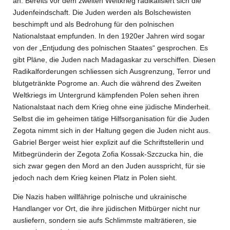
an. Bereits vor dem zweiten Weltkrieg radikalisiert sich die
Judenfeindschaft. Die Juden werden als Bolschewisten
beschimpft und als Bedrohung für den polnischen
Nationalstaat
empfunden. In den 1920er Jahren wird sogar
von der „Entjudung des polnischen Staates“ gesprochen. Es
gibt Pläne, die Juden nach Madagaskar zu verschiffen. Diesen
Radikalforderungen schliessen sich Ausgrenzung, Terror und
blutgetränkte Pogrome an. Auch die während des Zweiten
Weltkriegs im Untergrund kämpfenden Polen sehen ihren
Nationalstaat nach dem Krieg ohne eine jüdische Minderheit.
Selbst die im geheimen tätige Hilfsorganisation für die Juden
Zegota nimmt sich in der Haltung gegen die Juden nicht aus.
Gabriel Berger weist hier explizit auf die Schriftstellerin und
Mitbegründerin der Zegota Zofia Kossak-Szczucka hin, die
sich zwar gegen den Mord an den Juden ausspricht, für sie
jedoch nach dem Krieg keinen Platz in Polen sieht.
Die Nazis haben willfährige polnische und ukrainische
Handlanger vor Ort, die ihre jüdischen Mitbürger nicht nur
ausliefern, sondern sie aufs Schlimmste malträtieren, sie