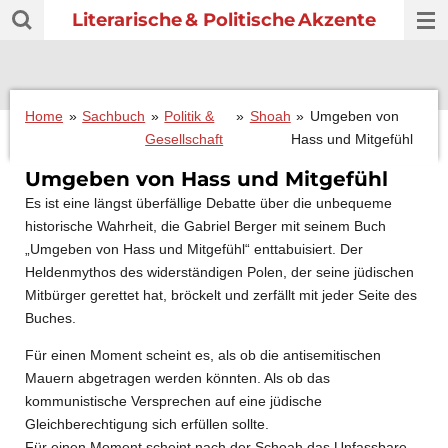
Literarische
& Politische
Akzente
Zum
Hauptinhalt
springen
Home
»
Sachbuch
»
Politik &
»
Shoah
»
Umgeben von
Gesellschaft
Hass und Mitgefühl
Umgeben von Hass und Mitgefühl
Es ist eine längst überfällige Debatte über die unbequeme
historische Wahrheit, die Gabriel Berger mit seinem Buch
„Umgeben von Hass und Mitgefühl“ enttabuisiert. Der
Heldenmythos des widerständigen Polen, der seine jüdischen
Mitbürger gerettet hat, bröckelt und zerfällt mit jeder Seite des
Buches.
Für einen Moment scheint es, als ob die antisemitischen
Mauern abgetragen werden könnten. Als ob das
kommunistische Versprechen auf eine jüdische
Gleichberechtigung sich erfüllen sollte.
Für einen Moment scheint nach der Schoah das Unfassbare