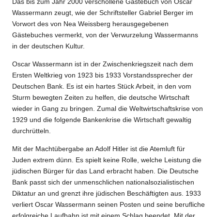
Das bis zum Jahr 2000 verschollene Gästebuch von Oscar
Wassermann zeugt, wie der Schriftsteller Gabriel Berger im
Vorwort des von Nea Weissberg herausgegebenen
Gästebuches vermerkt, von der Verwurzelung Wassermanns
in der deutschen Kultur.
Oscar Wassermann ist in der Zwischenkriegszeit nach dem
Ersten Weltkrieg von 1923 bis 1933 Vorstandssprecher der
Deutschen Bank. Es ist ein hartes Stück Arbeit, in den vom
Sturm bewegten Zeiten zu helfen, die deutsche Wirtschaft
wieder in Gang zu bringen. Zumal die Weltwirtschaftskrise von
1929 und die folgende Bankenkrise die Wirtschaft gewaltig
durchrütteln.
Mit der Machtübergabe an Adolf Hitler ist die Atemluft für
Juden extrem dünn. Es spielt keine Rolle, welche Leistung die
jüdischen Bürger für das Land erbracht haben. Die Deutsche
Bank passt sich der unmenschlichen nationalsozialistischen
Diktatur an und grenzt ihre jüdischen Beschäftigten aus. 1933
verliert Oscar Wassermann seinen Posten und seine berufliche
erfolgreiche Laufbahn ist mit einem Schlag beendet. Mit der