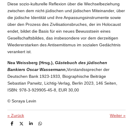
Diese sozio-kulturelle Reflexion über die Wechselbeziehung
zwischen dem nicht-jüdischen und jüdischen Miteinander, über
die jüdische Identität und ihre Anpassungsinstrumente sowie
über den Prozess des Zivilisationsbruches, der im Holocaust
endet, bildet die Basis für ein neues Bewusstsein eines
Gesellschaftsbildes, das insbesondere vor dem derzeitigen
Wiedererstarken des Antisemitismus im sozialen Gedächtnis
verankert ist.
Nea Weissberg (Hrsg.),
Gästebuch des jüdischen
Bankiers Oscar Wassermann
,
Vorstandssprecher der
Deutschen Bank 1923-1933, Biographische Beiträge
Sebastian Panwitz, Lichtig-Verlag, Berlin 2023, 146 Seiten,
ISBN: 978-3-929905-45-8, EUR 30,00
© Soraya Levin
«
Zurück
Weiter
»
T
T
T
T
e
e
e
e