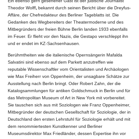
Ein ebenso gern gesehener Gast ist der jüdische Journalist
Theodor Wolff
,
bekannt durch seinen Bericht über die Dreyfus-
Affäre, der Chefredakteur des Berliner Tageblatts ist. Die
Gedanken des Wegbereiters der Theatermoderne und des
Mitbegründers der freien Bühne Berlin landen 1933 ebenfalls
im Feuer. Er flieht vor den Nazis, die Gestapo verschleppt ihn
und er endet im KZ-Sachsenhausen.
Berühmtheiten wie die italienische Opernsängerin
Mafalda
Salvatini sind ebenso auf dem Parkett anzutreffen wie
reputable Wissenschaftler vom Orientalisten und Archäologen
wie Max Freiherr von Oppenheim, der unsagbare Schätze zur
Ausstellung nach Berlin bringt. Oder Robert Zahn, der die
Katalogsammlungen für antiken Goldschmuck in Berlin und für
das Metropolitan Museum of Art in New York mit vorbereitet.
Sie tauschen sich aus mit Soziologen wie
Franz Oppenheimer,
Mitbegründer der deutschen Gesellschaft für Soziologie, der in
Deutschland den ersten Lehrstuhl für Soziologie erhält
und mit
dem
renommiertesten Kunstkenner und
Berliner
Museumsdirektor Max Friedländer, dessen Expertise ihn vor