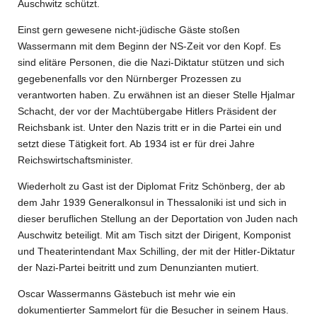
Auschwitz schützt.
Einst gern gewesene nicht-jüdische Gäste stoßen
Wassermann mit dem Beginn der NS-Zeit vor den Kopf. Es
sind elitäre Personen, die die Nazi-Diktatur stützen und sich
gegebenenfalls vor den Nürnberger Prozessen zu
verantworten haben. Zu erwähnen ist an dieser Stelle
Hjalmar
Schacht, der vor der Machtübergabe Hitlers Präsident der
Reichsbank ist. Unter den Nazis tritt er in die Partei ein und
setzt diese Tätigkeit fort. Ab 1934 ist er für drei Jahre
Reichswirtschaftsminister.
Wiederholt zu Gast ist der Diplomat Fritz Schönberg, der ab
dem Jahr 1939 Generalkonsul in Thessaloniki ist und sich in
dieser beruflichen Stellung an der Deportation von Juden nach
Auschwitz beteiligt.
Mit am Tisch sitzt der Dirigent, Komponist
und Theaterintendant
Max Schilling, der mit der Hitler-Diktatur
der Nazi-Partei beitritt und zum Denunzianten mutiert.
Oscar Wassermanns Gästebuch ist mehr wie ein
dokumentierter Sammelort für die Besucher in seinem Haus.