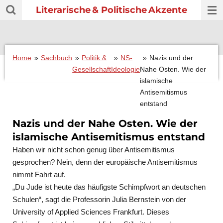
Literarische
& Politische
Akzente
Zum
Hauptinhalt
springen
Home
»
Sachbuch
»
Politik &
»
NS-
»
Nazis und der
Gesellschaft
Ideologie
Nahe Osten. Wie der
islamische
Antisemitismus
entstand
Nazis und der Nahe Osten. Wie der
islamische Antisemitismus entstand
Haben wir nicht schon genug über Antisemitismus
gesprochen? Nein, denn der europäische Antisemitismus
nimmt Fahrt auf.
„Du Jude ist heute das häufigste Schimpfwort an deutschen
Schulen“, sagt die Professorin Julia Bernstein von der
University of Applied Sciences Frankfurt.
Dieses