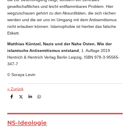
gesellschaftliches und leicht entflammbares Problem. Hier
wegzuschauen gehört zu den Absurditäten, die sich rächen
werden und die wir uns im Umgang mit dem Antisemitismus
nicht erlauben können. Islamophobie ist hierbei das falsche
Etikett.
Matthias Küntzel, Nazis und der Nahe Osten. Wie der
islamische Antisemitismus entstand
, 1. Auflage 2019
Hentrich & Hentrich Verlag Berlin Leipzig, ISBN 978-3-95565-
347-7
© Soraya
Levin
«
Zurück
T
T
T
T
e
e
e
e
i
i
i
i
l
l
l
l
e
e
e
e
n
n
n
n
NS-Ideologie