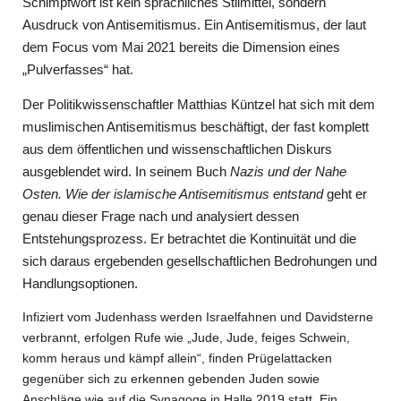
Schimpfwort ist kein sprachliches Stilmittel, sondern
Ausdruck von Antisemitismus. Ein Antisemitismus, der laut
dem Focus vom Mai 2021 bereits die Dimension eines
„Pulverfasses“ hat.
Der Politikwissenschaftler Matthias Küntzel hat sich mit dem
muslimischen Antisemitismus beschäftigt, der fast komplett
aus dem öffentlichen und wissenschaftlichen Diskurs
ausgeblendet wird. In seinem Buch
Nazis und der Nahe
Osten. Wie der islamische Antisemitismus entstand
geht er
genau dieser Frage nach und analysiert dessen
Entstehungsprozess. Er betrachtet die Kontinuität und die
sich daraus ergebenden gesellschaftlichen Bedrohungen und
Handlungsoptionen.
Infiziert vom Judenhass werden Israelfahnen und Davidsterne
verbrannt, erfolgen Rufe wie „Jude, Jude, feiges Schwein,
komm heraus und kämpf allein“, finden Prügelattacken
gegenüber sich zu erkennen gebenden Juden sowie
Anschläge wie auf die Synagoge in Halle 2019 statt. Ein