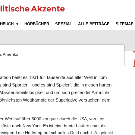
litische
Akzente
CHBUCH
HÖRBÜCHER
SPEZIAL
ALLE BEITRÄGE
SITEMAP
s Amerika
hon heißt es 1931 für Tausende aus aller Welt in Tom
nd Sportler – und es sind Spieler“, die in diesen harten
 Massenarbeitslosigkeit und um sich greifender Armut ihr
öhnlichsten Wettkämpfe der Superlative versuchen, dem
er Wettlauf über 5000 km quer durch die USA, von Los
küste nach New York. Es ist eine bunte Läuferschar, die
erwiegend die Hoffnung auf schnelles Geld nach L.A. gelockt