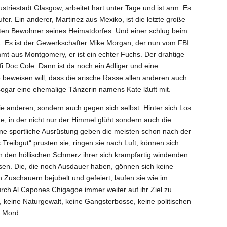
striestadt Glasgow, arbeitet hart unter Tage und ist arm. Es
fer. Ein anderer, Martinez aus Mexiko, ist die letzte große
en Bewohner seines Heimatdorfes. Und einer schlug beim
ht. Es ist der Gewerkschafter Mike Morgan, der nun vom FBI
mmt aus Montgomery, er ist ein echter Fuchs. Der drahtige
ofi Doc Cole. Dann ist da noch ein Adliger und eine
 beweisen will, dass die arische Rasse allen anderen auch
d sogar eine ehemalige Tänzerin namens Kate läuft mit.
die anderen, sondern auch gegen sich selbst. Hinter sich Los
, in der nicht nur der Himmel glüht sondern auch die
ohne sportliche Ausrüstung geben die meisten schon nach der
Treibgut“ prusten sie, ringen sie nach Luft, können sich
 den höllischen Schmerz ihrer sich krampfartig windenden
asen. Die, die noch Ausdauer haben, gönnen sich keine
Zuschauern bejubelt und gefeiert, laufen sie wie im
rch Al Capones Chigagoe immer weiter auf ihr Ziel zu.
n, keine Naturgewalt, keine Gangsterbosse, keine politischen
n Mord.