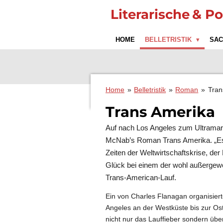
Zum
Literarische
& Po
Hauptinhalt
springen
HOME
BELLETRISTIK
SA
Home
»
Belletristik
»
Roman
»
Tran
Trans Amerika
Auf nach Los Angeles zum Ultramarat
McNab’s Roman Trans Amerika. „Es si
Zeiten der Weltwirtschaftskrise, der
Glück bei einem der wohl außergew
Trans-American-Lauf.
Ein von Charles Flanagan organisiert
Angeles an der Westküste bis zur Ost
nicht nur das Lauffieber sondern üb