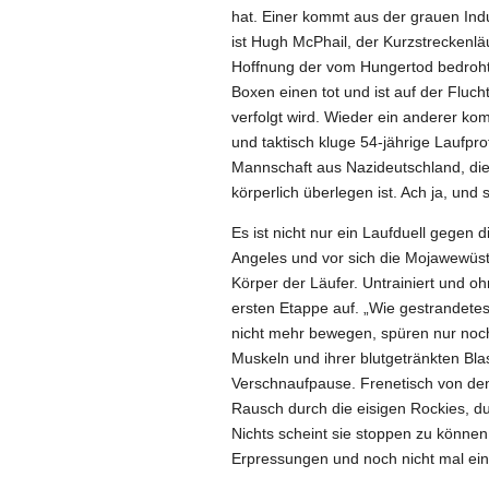
hat. Einer kommt aus der grauen Indu
ist Hugh McPhail, der Kurzstreckenläu
Hoffnung der vom Hungertod bedroht
Boxen einen tot und ist auf der Fluc
verfolgt wird. Wieder ein anderer ko
und taktisch kluge 54-jährige Laufpr
Mannschaft aus Nazideutschland, die
körperlich überlegen ist. Ach ja, un
Es ist nicht nur ein Laufduell gegen 
Angeles und vor sich die Mojawewüste
Körper der Läufer. Untrainiert und 
ersten Etappe auf. „Wie gestrandetes 
nicht mehr bewegen, spüren nur noch
Muskeln und ihrer blutgetränkten Bl
Verschnaufpause. Frenetisch von den 
Rausch durch die eisigen Rockies, du
Nichts scheint sie stoppen zu könne
Erpressungen und noch nicht mal ei