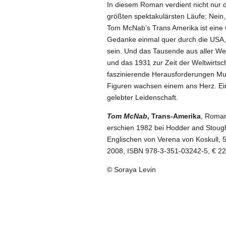
In diesem Roman verdient nicht nur d
größten spektakulärsten Läufe;
Nein,
Tom McNab’s Trans Amerika ist eine 
Gedanke einmal quer durch die USA, v
sein. Und das Tausende aus aller W
und das 1931 zur Zeit der Weltwirtsch
faszinierende Herausforderungen Mu
Figuren wachsen einem ans Herz.
Ei
gelebter Leidenschaft.
Tom McNab
, Trans-Amerika
, Roman
erschien 1982 bei Hodder and Stough
Englischen von Verena von Koskull, 
2008, ISBN 978-3-351-03242-5,
€
22
© Soraya Levin