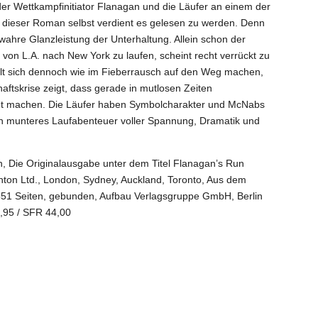
er Wettkampfinitiator Flanagan und die Läufer an einem der
 dieser Roman selbst verdient es gelesen zu werden. Denn
wahre Glanzleistung der Unterhaltung.
Allein schon der
on L.A. nach New York zu laufen, scheint recht verrückt zu
elt sich dennoch wie im Fieberrausch auf den Weg machen,
aftskrise zeigt, dass gerade in mutlosen Zeiten
t machen. Die Läufer haben Symbolcharakter und McNabs
n munteres Laufabenteuer voller Spannung, Dramatik und
, Die Originalausgabe unter dem Titel
Flanagan’s Run
ton Ltd., London, Sydney, Auckland, Toronto, Aus dem
551 Seiten, gebunden, Aufbau Verlagsgruppe GmbH, Berlin
,95 / SFR 44,00