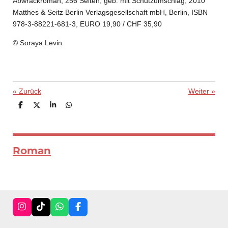
Abwrackroman, 256 Seiten, geb. mit Schutzumschlag, 2010
Matthes & Seitz Berlin Verlagsgesellschaft mbH, Berlin, ISBN
978-3-88221-681-3, EURO 19,90 / CHF 35,90
© Soraya Levin
«
Zurück
Weiter
»
T
T
T
T
e
e
e
e
i
i
i
i
l
l
l
l
e
e
e
e
n
n
n
n
Roman
I
T
W
F
n
i
h
a
s
k
a
c