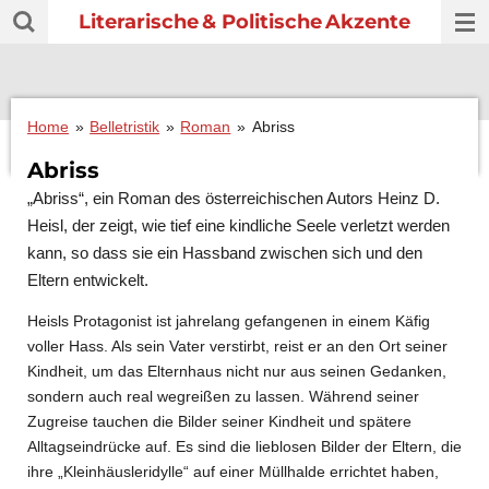
Literarische
& Politische
Akzente
Zum
Hauptinhalt
springen
Home
»
Belletristik
»
Roman
»
Abriss
Abriss
„Abriss“, ein Roman des österreichischen Autors Heinz D.
Heisl, der zeigt, wie tief eine kindliche Seele verletzt werden
kann, so dass sie ein Hassband zwischen sich und den
Eltern entwickelt.
Heisls Protagonist ist jahrelang gefangenen in einem Käfig
voller Hass. Als sein Vater verstirbt, reist er an den Ort seiner
Kindheit, um das Elternhaus nicht nur aus seinen Gedanken,
sondern auch real wegreißen zu lassen. Während seiner
Zugreise tauchen die Bilder seiner Kindheit und spätere
Alltagseindrücke auf. Es sind die lieblosen Bilder der Eltern, die
ihre „Kleinhäusleridylle“ auf einer Müllhalde errichtet haben,