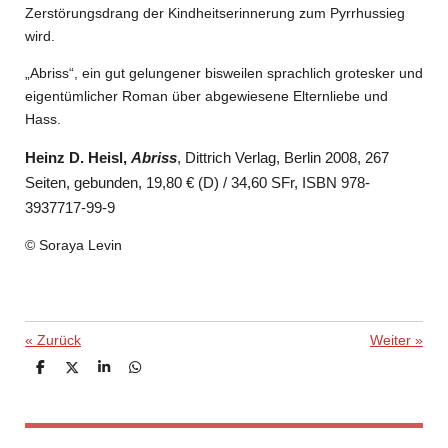
Zerstörungsdrang der Kindheitserinnerung zum Pyrrhussieg
wird.
„Abriss“, ein gut gelungener bisweilen sprachlich grotesker und
eigentümlicher Roman über abgewiesene Elternliebe und
Hass.
Heinz D. Heisl,
Abriss
, Dittrich Verlag, Berlin 2008, 267
Seiten, gebunden, 19,80
€
(D) / 34,60 SFr, ISBN 978-
3937717-99-9
© Soraya Levin
«
Zurück
Weiter
»
T
T
T
T
e
e
e
e
i
i
i
i
l
l
l
l
e
e
e
e
n
n
n
n