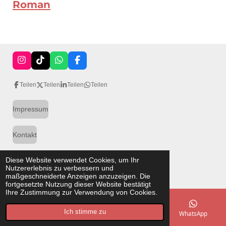
Roman
I
T
W
F
n
i
h
a
s
k
a
c
Teilen
Teilen
Teilen
Teilen
t
T
t
e
a
o
s
b
g
k
A
o
Impressum
r
p
o
a
p
k
m
Kontakt
Diese Website verwendet Cookies, um Ihr
Datenschutz
Nutzererlebnis zu verbessern und
© 2007 Literarische & Politische Akzente
maßgeschneiderte Anzeigen anzuzeigen. Die
fortgesetzte Nutzung dieser Website bestätigt
Ihre Zustimmung zur Verwendung von Cookies.
Ich stimme zu
E-Mail
Karte
Facebook
WhatsApp