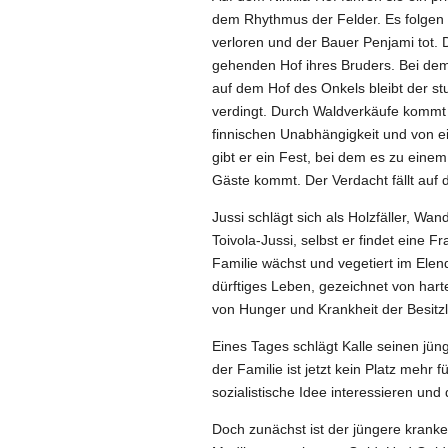
dem Rhythmus der Felder. Es folgen 
verloren und der Bauer Penjami tot. 
gehenden Hof ihres Bruders. Bei dem Ve
auf dem Hof des Onkels bleibt der stu
verdingt. Durch Waldverkäufe kommt
finnischen Unabhängigkeit und von ei
gibt er ein Fest, bei dem es zu eine
Gäste kommt. Der Verdacht fällt auf 
Jussi schlägt sich als Holzfäller, W
Toivola-Jussi, selbst er findet eine Fr
Familie wächst und vegetiert im Elen
dürftiges Leben, gezeichnet von hart
von Hunger und Krankheit der Besitzlos
Eines Tages schlägt Kalle seinen jün
der Familie ist jetzt kein Platz mehr fu
sozialistische Idee interessieren und
Doch zunächst ist der jüngere krank