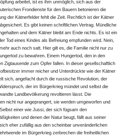
̈pfung arbeitet, ist es ihm unmöglich, sich aus der
uterischen Frondienste für den Bauern betonieren die
ng der Kätnerfelder fehlt die Zeit. Rechtlich ist der Kätner
abgesichert. Es gibt keinen schriftlichen Vertrag. Mündliche
gehalten und dem Kätner bleibt am Ende nichts. Es ist ein
der Tod eines Kindes als Befreiung empfunden wird. Nein,
mehr auch noch satt. Hier gilt es, die Familie nicht nur zu
m Hungertod zu bewahren. Einem Hungertod, den in den
 Zigtausende zum Opfer fallen. In dieser gesellschaftlich
ofbesitzer immer reicher und Unterdrückte wie der Kätner
lt sich, angefacht durch die russische Revolution, der
iderspruch, der im Bürgerkrieg mündet und selbst die
dte Landbevölkerung revoltieren lässt. Die
rden nicht nur angeprangert, sie werden umgeworfen und
elbst einer wie Jussi, der sich fügsam den
igkeiten und denen der Natur beugt, fällt aus seiner
ich eher zufällig aus den scheinbar unveränderlichen
ehrtwende im Bürgerkrieg zerbrechen die freiheitlichen