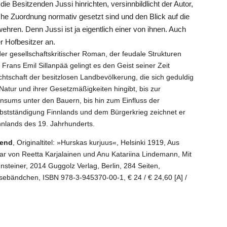
ie Besitzenden Jussi hinrichten, versinnbildlicht der Autor,
he Zuordnung normativ gesetzt sind und den Blick auf die
hren. Denn Jussi ist ja eigentlich einer von ihnen. Auch
er Hofbesitzer an.
r gesellschaftskritischer Roman, der feudale Strukturen
Frans Emil Sillanpää gelingt es den Geist seiner Zeit
tschaft der besitzlosen Landbevölkerung, die sich geduldig
Natur und ihrer Gesetzmäßigkeiten hingibt, bis zur
sums unter den Bauern, bis hin zum Einfluss der
bstständigung Finnlands und dem Bürgerkrieg zeichnet er
innlands des 19. Jahrhunderts.
lend
, Originaltitel: »Hurskas kurjuus«, Helsinki 1919, Aus
r von Reetta Karjalainen und Anu Katariina Lindemann, Mit
teiner, 2014 Guggolz Verlag, Berlin, 284 Seiten,
esebändchen, ISBN 978-3-945370-00-1,
€
24 /
€
24,60 [A] /