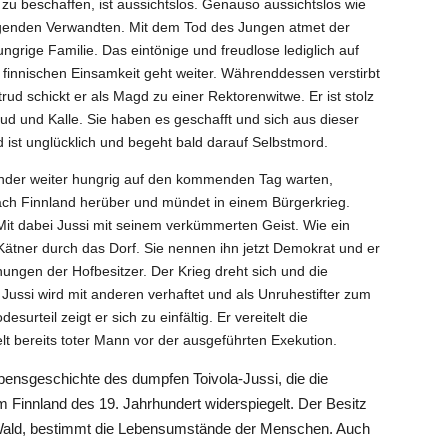
u beschaffen, ist aussichtslos. Genauso aussichtslos wie
̈genden Verwandten. Mit dem Tod des Jungen atmet der
ungrige Familie. Das eintönige und freudlose lediglich auf
 finnischen Einsamkeit geht weiter. Währenddessen verstirbt
ltrud schickt er als Magd zu einer Rektorenwitwe. Er ist stolz
trud und Kalle. Sie haben es geschafft und sich aus dieser
d ist unglücklich und begeht bald darauf Selbstmord.
inder weiter hungrig auf den kommenden Tag warten,
ch Finnland herüber und mündet in einem Bürgerkrieg.
Mit dabei Jussi mit seinem verkümmerten Geist. Wie ein
er Kätner durch das Dorf. Sie nennen ihn jetzt Demokrat und er
gnungen der Hofbesitzer. Der Krieg dreht sich und die
. Jussi wird mit anderen verhaftet und als Unruhestifter zum
esurteil zeigt er sich zu einfältig. Er vereitelt die
t bereits toter Mann vor der ausgeführten Exekution.
 Lebensgeschichte des dumpfen Toivola-Jussi, die die
im Finnland des 19. Jahrhundert widerspiegelt. Der Besitz
ald, bestimmt die Lebensumstände der Menschen. Auch