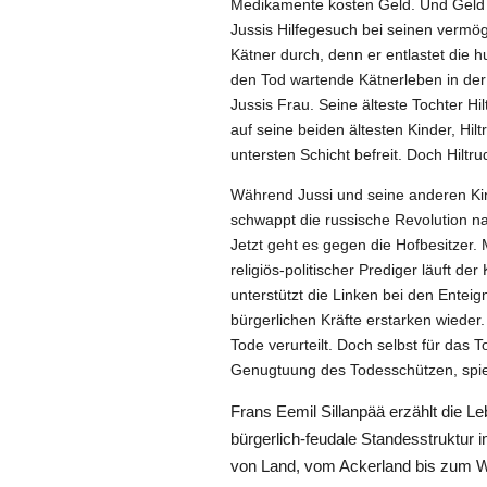
Medikamente kosten Geld. Und Geld z
Jussis Hilfegesuch bei seinen vermo
Kätner durch, denn er entlastet die h
den Tod wartende Kätnerleben in der
Jussis Frau. Seine älteste Tochter Hi
auf seine beiden ältesten Kinder, Hil
untersten Schicht befreit. Doch Hiltru
Während Jussi und seine anderen K
schwappt die russische Revolution na
Jetzt geht es gegen die Hofbesitzer. 
religiös-politischer Prediger läuft d
unterstützt die Linken bei den Entei
bürgerlichen Kräfte erstarken wieder
Tode verurteilt. Doch selbst für das Tod
Genugtuung des Todesschützen, spiel
Frans Eemil Sillanpää erzählt die
bürgerlich-feudale Standesstruktur 
von Land, vom Ackerland bis zum W