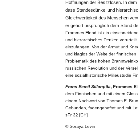
Hoffnungen der Besitzlosen. In dem d
dass Standesdünkel und hierarchisc
Gleichwertigkeit des Menschen verwe
er gehört ursprünglich dem Stand d
Frommes Elend ist ein einschneidende
und hierarchisches Denken verurteilt. 
einzufangen. Von der Armut und Knech
und klaglos der Weite der finnischen 
Problematik des hohen Branntweinkon
russischen Revolution und der Versel
eine sozialhistorische Milieustudie F
Frans Eemil Sillanpää
, Frommes E
dem Finnischen und mit einem Glossa
einem Nachwort von Thomas E. Brunns
Gebunden, fadengeheftet und mit L
sFr 32 [CH]
© Soraya Levin