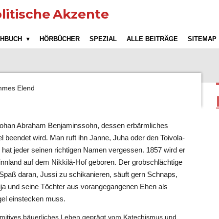
litische
Akzente
CHBUCH
HÖRBÜCHER
SPEZIAL
ALLE BEITRÄGE
SITEMAP
mmes Elend
 Johan Abraham Benjaminssohn, dessen erbärmliches
 beendet wird. Man ruft ihn Janne, Juha oder den Toivola-
hat jeder seinen richtigen Namen vergessen. 1857 wird er
nnland auf dem Nikkilä-Hof geboren. Der grobschlächtige
 Spaß daran, Jussi zu schikanieren, säuft gern Schnaps,
ja und seine Töchter aus vorangegangenen Ehen als
gel einstecken muss.
primitives bäuerliches Leben geprägt vom Katechismus und