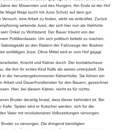
Jahre der Missernten und des Hungers. Am Ende ist der Hof
Die Magd Maija sucht mit Jussi Schutz auf dem gut
rsuch, eine Arbeit zu finden, stirbt sie entkräftet. Zurück
mpfsinnig wirkende Jussi, der sich hier nun als Viehhirte
 sein Onkel zu Wohlstand. Der Bauer träumt von der
nem Politikerdasein. Um sich politisch beliebt zu machen,
m Sabotageakt an den Rädern der Fahrzeuge der illustren
den einfältigen Jussi. Ohne Mittel wird er vom Hof gejagt.
anderarbeiter, Knecht und Kätner durch. Der kontaktscheue
au, die ihm ihr erstes Kind Kalle als seines unterjubelt. Die
d in der heruntergekommenen Kätnerhütte. Sie führen ein
er Arbeit und Dauerfrondiensten für den Bauern, gezeichnet
en. Hier, bei diesem Kätner, reicht es für nichts.
geren Bruder derartig brutal, dass dieser behindert ist. Bei
̈r Kalle. Später wird er Kutscher werden, sich für die
 den Vater mit revolutionären Volkszeitungen versorgen.
e Bruder zu versorgen. Die dringend benötigten