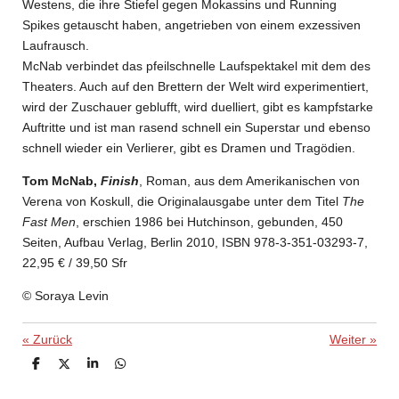
Westens, die ihre Stiefel gegen Mokassins und Running
Spikes getauscht haben, angetrieben von einem exzessiven
Laufrausch.
McNab verbindet das pfeilschnelle Laufspektakel mit dem des
Theaters. Auch auf den Brettern der Welt wird experimentiert,
wird der Zuschauer geblufft, wird duelliert, gibt es kampfstarke
Auftritte und ist man rasend schnell ein Superstar und ebenso
schnell wieder ein Verlierer, gibt es Dramen und Tragödien.
Tom McNab,
Finish
, Roman, aus dem Amerikanischen von
Verena von Koskull, die Originalausgabe unter dem Titel
The
Fast Men
, erschien 1986 bei Hutchinson, gebunden, 450
Seiten, Aufbau Verlag, Berlin 2010, ISBN 978-3-351-03293-7,
22,95
€
/ 39,50 Sfr
© Soraya Levin
«
Zurück
Weiter
»
T
T
T
T
e
e
e
e
i
i
i
i