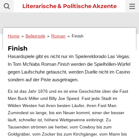
Literarische
& Politische
Akzente
Zum
Hauptinhalt
springen
Home
»
Belletristik
»
Roman
»
Finish
Finish
Hasardspiele gibt es nicht nur im Spielereldorado Las Vegas.
In
Tom McNabs
Roman
Finish
werden die Spielhöllen-Würfel
gegen Laufschuhe getauscht, werden Duelle nicht im Casino
sondern auf der Piste ausgetragen.
Es ist das Jahr 1876 und es ist eine Geschichte über die Fast
Men Buck Miller und Billy Joe Speed. Fast jede Stadt im
Wilden Westen hat ihren besten Läufer, ihren Fast Man.
Zumindest so lange, bis ein Neuer kommt, einer der besser
läuft, schneller ist, höhere Wettgewinne einbringt. Zu
Tausenden strömen sie herbei, vom Cowboy bis zum
Goldgräber, vom Zocker bis zum Kirchgänger, vom Mann bis