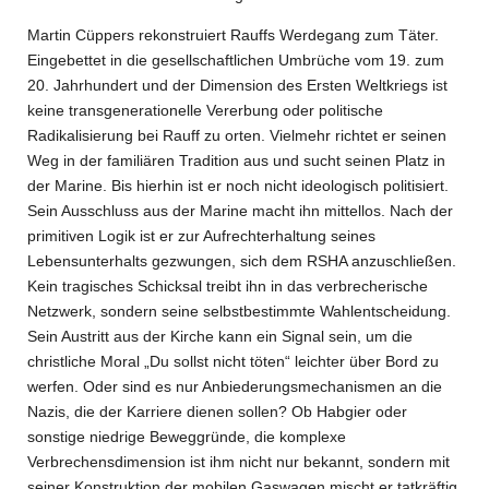
Martin Cüppers rekonstruiert Rauffs Werdegang zum Täter.
Eingebettet in die gesellschaftlichen Umbrüche vom 19. zum
20. Jahrhundert und der Dimension des Ersten Weltkriegs ist
keine transgenerationelle Vererbung oder politische
Radikalisierung bei Rauff zu orten. Vielmehr richtet er seinen
Weg in der familiären Tradition aus und sucht seinen Platz in
der Marine. Bis hierhin ist er noch nicht ideologisch politisiert.
Sein Ausschluss aus der Marine macht ihn mittellos. Nach der
primitiven Logik ist er zur Aufrechterhaltung seines
Lebensunterhalts gezwungen, sich dem RSHA anzuschließen.
Kein tragisches Schicksal treibt ihn in das verbrecherische
Netzwerk, sondern seine selbstbestimmte Wahlentscheidung.
Sein Austritt aus der Kirche kann ein Signal sein, um die
christliche Moral „Du sollst nicht töten“ leichter über Bord zu
werfen. Oder sind es nur Anbiederungsmechanismen an die
Nazis, die der Karriere dienen sollen? Ob Habgier oder
sonstige niedrige Beweggründe, die komplexe
Verbrechensdimension ist ihm nicht nur bekannt, sondern mit
seiner Konstruktion der mobilen Gaswagen mischt er tatkräftig