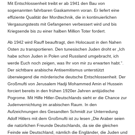
Mit Entschlossenheit treibt er ab 1941 den Bau von
sogenannten fahrbaren Gaskammern voran. Er liefert eine
effiziente Qualität der Mordtechnik, die in kontinuierlichen
Vergasungstests mit Gefangenen verbessert wird und bis
Kriegsende bis zu einer halben Million Toter fordert.
Ab 1942 wird Rauff beauftragt, den Holocaust in den Nahen
Osten zu transportieren. Den tunesischen Juden droht er „Ich
habe schon Juden in Polen und Russland umgebracht, ich
werde Euch noch zeigen, was Ihr von mir zu erwarten habt.“.
Der sichtbare arabische Antisemitismus unterstützt
überwiegend die mörderische deutsche Entschlossenheit. Der
Großmufti von Jerusalem Hadji Mohammed Amin el Hussein
forciert bereits in den frühen 1920er Jahren antijüdische
Pogrome. Mit Hilfe Hitler-Deutschlands sieht er die Chance zur
Judenvernichtung im arabischen Raum. In den
Aufzeichnungen des Gesandten Schmidt zur Unterredung
Adolf Hitlers mit dem Großmufti ist zu lesen „Die Araber seien
die natürlichen Freunde Deutschlands, da sie die gleichen
Feinde wie Deutschland, nämlich die Engländer, die Juden und